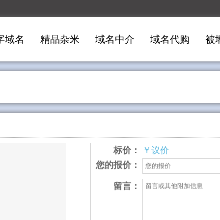
字域名
精品杂米
域名中介
域名代购
被
标价：
￥议价
您的报价：
留言：